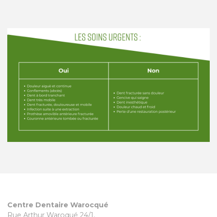
Centre Dentaire Warocqué
Rue Arthur Waroqué 24/1,