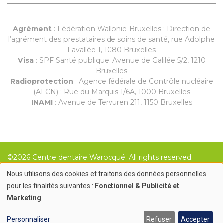
Agrément
: Fédération Wallonie-Bruxelles : Direction de
l’agrément des prestataires de soins de santé, rue Adolphe
Lavallée 1, 1080 Bruxelles
Visa
: SPF Santé publique. Avenue de Galilée 5/2, 1210
Bruxelles
Radioprotection
: Agence fédérale de Contrôle nucléaire
(AFCN) : Rue du Marquis 1/6A, 1000 Bruxelles
INAMI
: Avenue de Tervuren 211, 1150 Bruxelles
©2026 Centre dentaire Warocqué. All rights reserved.
Nous utilisons des cookies et traitons des données personnelles
Création site internet par
Use
pour les finalités suivantes :
Fonctionnel & Publicité et
Marketing
.
of
personal
Personnaliser
Refuser
Accepter