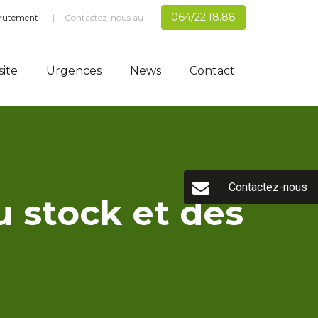
064/22.18.88
rutement
Contactez-nous au
site
Urgences
News
Contact
Contactez-nous
 stock et des