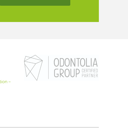
tion –